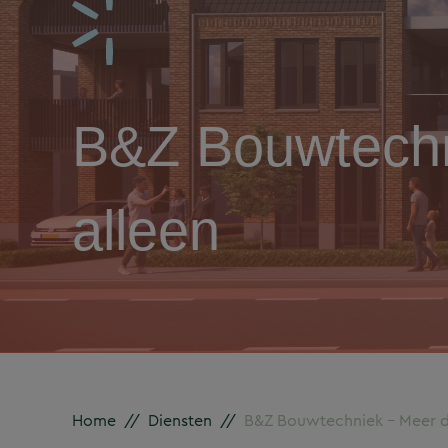
B&Z Bouwtechn
alleen
Home
//
Diensten
//
B&Z Bouwtechniek – Meer da