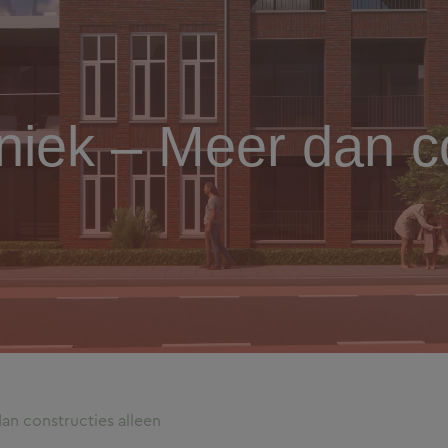
iek – Meer dan co
n constructies alleen