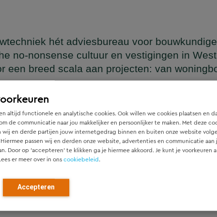
wtechniek hét adviesbureau voor bouwkundige
he no-nonsense cultuur en vestigingen in Wes
or een breed scala aan projecten: van woning
en
voorkeuren
n altijd functionele en analytische cookies. Ook willen we cookies plaatsen en d
om de communicatie naar jou makkelijker en persoonlijker te maken. Met deze co
 wij en derde partijen jouw internetgedrag binnen en buiten onze website volg
ger die naadloos aansluit op het architectonische ontwerp, h
 Hiermee passen wij en derden onze website, advertenties en communicatie aan
htgever.
an. Door op ‘accepteren’ te klikken ga je hiermee akkoord. Je kunt je voorkeuren a
Lees er meer over in ons
cookiebeleid
.
ied en denken vanaf het eerste moment actief mee met alle pa
r). Door als constructeur zo vroeg mogelijk in de ontwerpfase
Accepteren
ch optimale constructies — voor zowel nieuwbouw als renovat