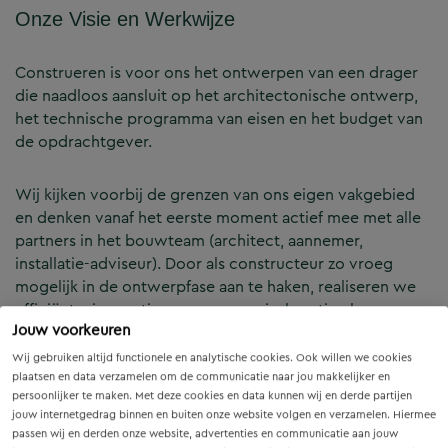
Onze Visie en Werkwijze
Construeren is voor ons het ontwerpen van een drager
die naadloos aansluit op het architectonische ontwerp,
het technische programma van eisen en het budget van
de opdrachtgever.
Wij kijken voorbij de grenzen van ons eigen vakgebied
en denken vanaf het eerste moment actief mee met alle
partners in het bouwteam (architect, aannemer,
installatie-adviseur). Door als constructeur zo vroeg
mogelijk in de ontwerpfase aan te haken, realiseren we
efficiënte, innovatieve en economisch optimale
Jouw voorkeuren
constructies — voor zowel nieuwbouw als renovatie.
Wij gebruiken altijd functionele en analytische cookies. Ook willen we cookies
plaatsen en data verzamelen om de communicatie naar jou makkelijker en
Onze Expertises en Activiteiten
persoonlijker te maken. Met deze cookies en data kunnen wij en derde partijen
jouw internetgedrag binnen en buiten onze website volgen en verzamelen. Hiermee
passen wij en derden onze website, advertenties en communicatie aan jouw
B&Z Bouwtechniek verzorgt het volledige constructieve