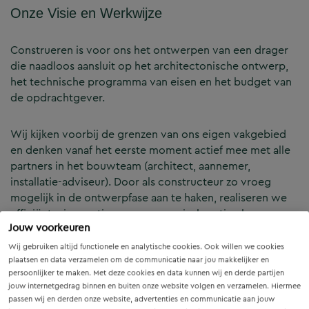
Onze Visie en Werkwijze
Construeren is voor ons het ontwerpen van een drager
die naadloos aansluit op het architectonische ontwerp,
het technische programma van eisen en het budget van
de opdrachtgever.
Wij kijken voorbij de grenzen van ons eigen vakgebied
en denken vanaf het eerste moment actief mee met alle
partners in het bouwteam (architect, aannemer,
installatie-adviseur). Door als constructeur zo vroeg
mogelijk in de ontwerpfase aan te haken, realiseren we
efficiënte, innovatieve en economisch optimale
Jouw voorkeuren
constructies — voor zowel nieuwbouw als renovatie.
Wij gebruiken altijd functionele en analytische cookies. Ook willen we cookies
plaatsen en data verzamelen om de communicatie naar jou makkelijker en
Onze Expertises en Activiteiten
persoonlijker te maken. Met deze cookies en data kunnen wij en derde partijen
jouw internetgedrag binnen en buiten onze website volgen en verzamelen. Hiermee
passen wij en derden onze website, advertenties en communicatie aan jouw
B&Z Bouwtechniek verzorgt het volledige constructieve