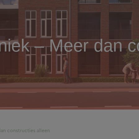
iek – Meer dan co
n constructies alleen