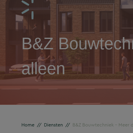
B&Z Bouwtechn
alleen
Home
//
Diensten
//
B&Z Bouwtechniek – Meer da