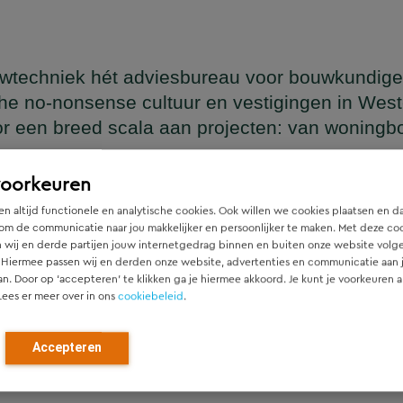
wtechniek hét adviesbureau voor bouwkundige
he no-nonsense cultuur en vestigingen in Wes
or een breed scala aan projecten: van woning
en
voorkeuren
n altijd functionele en analytische cookies. Ook willen we cookies plaatsen en d
om de communicatie naar jou makkelijker en persoonlijker te maken. Met deze co
 wij en derde partijen jouw internetgedrag binnen en buiten onze website volg
ger die naadloos aansluit op het architectonische ontwerp, h
 Hiermee passen wij en derden onze website, advertenties en communicatie aan
htgever.
an. Door op ‘accepteren’ te klikken ga je hiermee akkoord. Je kunt je voorkeuren a
Lees er meer over in ons
cookiebeleid
.
ied en denken vanaf het eerste moment actief mee met alle pa
r). Door als constructeur zo vroeg mogelijk in de ontwerpfase
Accepteren
ch optimale constructies — voor zowel nieuwbouw als renovat