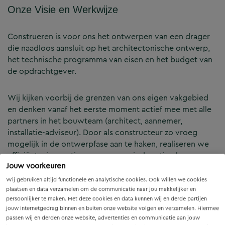
Onze Visie en Werkwijze
Construeren is voor ons het ontwerpen van een drager
die naadloos aansluit op het architectonische ontwerp,
het technische programma van eisen en het budget van
de opdrachtgever.
Wij kijken voorbij de grenzen van ons eigen vakgebied
en denken vanaf het eerste moment actief mee met alle
partners in het bouwteam (architect, aannemer,
installatie-adviseur). Door als constructeur zo vroeg
mogelijk in de ontwerpfase aan te haken, realiseren we
efficiënte, innovatieve en economisch optimale
Jouw voorkeuren
constructies — voor zowel nieuwbouw als renovatie.
Wij gebruiken altijd functionele en analytische cookies. Ook willen we cookies
plaatsen en data verzamelen om de communicatie naar jou makkelijker en
Onze Expertises en Activiteiten
persoonlijker te maken. Met deze cookies en data kunnen wij en derde partijen
jouw internetgedrag binnen en buiten onze website volgen en verzamelen. Hiermee
passen wij en derden onze website, advertenties en communicatie aan jouw
B&Z Bouwtechniek verzorgt het volledige constructieve