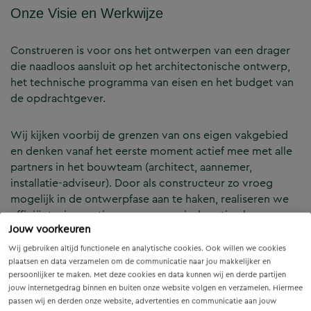
Onze Visie en Werkwijze
Construeren is voor ons het ontwerpen van een drager
die naadloos aansluit op het architectonische ontwerp,
het technische programma van eisen en het budget van
de opdrachtgever.
Wij kijken voorbij de grenzen van ons eigen vakgebied
en denken vanaf het eerste moment actief mee met alle
partners in het bouwteam (architect, aannemer,
installatie-adviseur). Door als constructeur zo vroeg
mogelijk in de ontwerpfase aan te haken, realiseren we
efficiënte, innovatieve en economisch optimale
Jouw voorkeuren
constructies — voor zowel nieuwbouw als renovatie.
Wij gebruiken altijd functionele en analytische cookies. Ook willen we cookies
plaatsen en data verzamelen om de communicatie naar jou makkelijker en
Onze Expertises en Activiteiten
persoonlijker te maken. Met deze cookies en data kunnen wij en derde partijen
jouw internetgedrag binnen en buiten onze website volgen en verzamelen. Hiermee
passen wij en derden onze website, advertenties en communicatie aan jouw
B&Z Bouwtechniek verzorgt het volledige constructieve