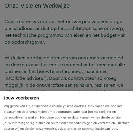
Onze Visie en Werkwijze
Construeren is voor ons het ontwerpen van een drager
die naadloos aansluit op het architectonische ontwerp,
het technische programma van eisen en het budget van
de opdrachtgever.
Wij kijken voorbij de grenzen van ons eigen vakgebied
en denken vanaf het eerste moment actief mee met alle
partners in het bouwteam (architect, aannemer,
installatie-adviseur). Door als constructeur zo vroeg
mogelijk in de ontwerpfase aan te haken, realiseren we
efficiënte, innovatieve en economisch optimale
Jouw voorkeuren
constructies — voor zowel nieuwbouw als renovatie.
Wij gebruiken altijd functionele en analytische cookies. Ook willen we cookies
plaatsen en data verzamelen om de communicatie naar jou makkelijker en
Onze Expertises en Activiteiten
persoonlijker te maken. Met deze cookies en data kunnen wij en derde partijen
jouw internetgedrag binnen en buiten onze website volgen en verzamelen. Hiermee
passen wij en derden onze website, advertenties en communicatie aan jouw
B&Z Bouwtechniek verzorgt het volledige constructieve