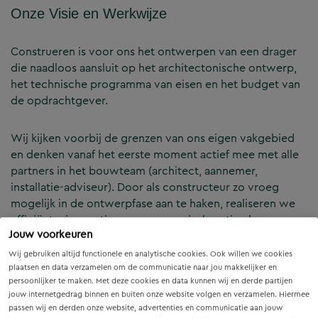
Onze Visie en Werkwijze
Construeren is voor ons het ontwerpen van een drager
die naadloos aansluit op het architectonische ontwerp,
het technische programma van eisen en het budget van
de opdrachtgever.
Wij kijken voorbij de grenzen van ons eigen vakgebied
en denken vanaf het eerste moment actief mee met alle
partners in het bouwteam (architect, aannemer,
installatie-adviseur). Door als constructeur zo vroeg
mogelijk in de ontwerpfase aan te haken, realiseren we
efficiënte, innovatieve en economisch optimale
Jouw voorkeuren
constructies — voor zowel nieuwbouw als renovatie.
Wij gebruiken altijd functionele en analytische cookies. Ook willen we cookies
plaatsen en data verzamelen om de communicatie naar jou makkelijker en
Onze Expertises en Activiteiten
persoonlijker te maken. Met deze cookies en data kunnen wij en derde partijen
jouw internetgedrag binnen en buiten onze website volgen en verzamelen. Hiermee
passen wij en derden onze website, advertenties en communicatie aan jouw
B&Z Bouwtechniek verzorgt het volledige constructieve