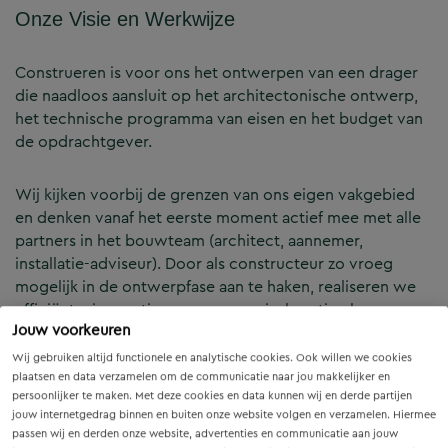
Onze Visie en Werkwijze
Construeren is voor ons het ontwerpen van een drager
die naadloos aansluit op het architectonische ontwerp,
het technische programma van eisen en het budget van
de opdrachtgever.
Wij kijken voorbij de grenzen van ons eigen vakgebied
en denken vanaf het eerste moment actief mee met alle
partners in het bouwteam (architect, aannemer,
installatie-adviseur). Door als constructeur zo vroeg
mogelijk in de ontwerpfase aan te haken, realiseren we
efficiënte, innovatieve en economisch optimale
Jouw voorkeuren
constructies — voor zowel nieuwbouw als renovatie.
Wij gebruiken altijd functionele en analytische cookies. Ook willen we cookies
plaatsen en data verzamelen om de communicatie naar jou makkelijker en
Onze Expertises en Activiteiten
persoonlijker te maken. Met deze cookies en data kunnen wij en derde partijen
jouw internetgedrag binnen en buiten onze website volgen en verzamelen. Hiermee
passen wij en derden onze website, advertenties en communicatie aan jouw
B&Z Bouwtechniek verzorgt het volledige constructieve