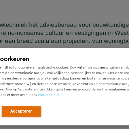
wtechniek hét adviesbureau voor bouwkundige
he no-nonsense cultuur en vestigingen in Wes
or een breed scala aan projecten: van woning
en
voorkeuren
n altijd functionele en analytische cookies. Ook willen we cookies plaatsen en d
om de communicatie naar jou makkelijker en persoonlijker te maken. Met deze co
 wij en derde partijen jouw internetgedrag binnen en buiten onze website volg
ger die naadloos aansluit op het architectonische ontwerp, h
 Hiermee passen wij en derden onze website, advertenties en communicatie aan
htgever.
an. Door op ‘accepteren’ te klikken ga je hiermee akkoord. Je kunt je voorkeuren a
Lees er meer over in ons
cookiebeleid
.
ied en denken vanaf het eerste moment actief mee met alle pa
r). Door als constructeur zo vroeg mogelijk in de ontwerpfase
Accepteren
ch optimale constructies — voor zowel nieuwbouw als renovat