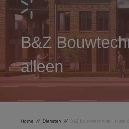
B&Z Bouwtechn
alleen
Home
//
Diensten
//
B&Z Bouwtechniek – Meer da