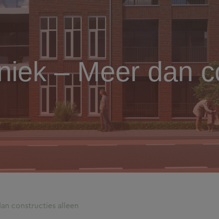
iek – Meer dan co
n constructies alleen