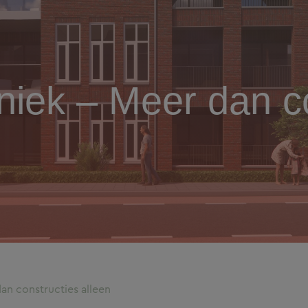
iek – Meer dan co
n constructies alleen