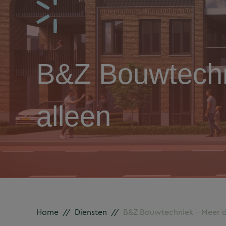
B&Z Bouwtechn
alleen
Home
//
Diensten
//
B&Z Bouwtechniek – Meer da