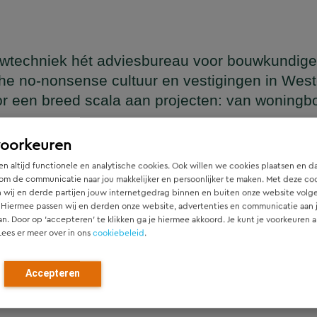
wtechniek hét adviesbureau voor bouwkundige
he no-nonsense cultuur en vestigingen in Wes
or een breed scala aan projecten: van woning
en
voorkeuren
n altijd functionele en analytische cookies. Ook willen we cookies plaatsen en d
om de communicatie naar jou makkelijker en persoonlijker te maken. Met deze co
 wij en derde partijen jouw internetgedrag binnen en buiten onze website volg
ger die naadloos aansluit op het architectonische ontwerp, h
 Hiermee passen wij en derden onze website, advertenties en communicatie aan
htgever.
an. Door op ‘accepteren’ te klikken ga je hiermee akkoord. Je kunt je voorkeuren a
Lees er meer over in ons
cookiebeleid
.
ied en denken vanaf het eerste moment actief mee met alle pa
r). Door als constructeur zo vroeg mogelijk in de ontwerpfase
Accepteren
ch optimale constructies — voor zowel nieuwbouw als renovat