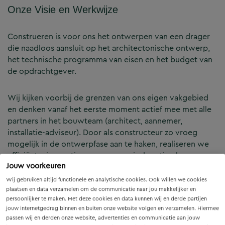
Onze Visie en Werkwijze
Construeren is voor ons het ontwerpen van een drager
die naadloos aansluit op het architectonische ontwerp,
het technische programma van eisen en het budget van
de opdrachtgever.
Wij kijken voorbij de grenzen van ons eigen vakgebied
en denken vanaf het eerste moment actief mee met alle
partners in het bouwteam (architect, aannemer,
installatie-adviseur). Door als constructeur zo vroeg
mogelijk in de ontwerpfase aan te haken, realiseren we
efficiënte, innovatieve en economisch optimale
Jouw voorkeuren
constructies — voor zowel nieuwbouw als renovatie.
Wij gebruiken altijd functionele en analytische cookies. Ook willen we cookies
plaatsen en data verzamelen om de communicatie naar jou makkelijker en
Onze Expertises en Activiteiten
persoonlijker te maken. Met deze cookies en data kunnen wij en derde partijen
jouw internetgedrag binnen en buiten onze website volgen en verzamelen. Hiermee
passen wij en derden onze website, advertenties en communicatie aan jouw
B&Z Bouwtechniek verzorgt het volledige constructieve