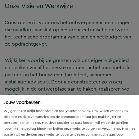
Onze Visie en Werkwijze
Construeren is voor ons het ontwerpen van een drager
die naadloos aansluit op het architectonische ontwerp,
het technische programma van eisen en het budget van
de opdrachtgever.
Wij kijken voorbij de grenzen van ons eigen vakgebied
en denken vanaf het eerste moment actief mee met alle
partners in het bouwteam (architect, aannemer,
installatie-adviseur). Door als constructeur zo vroeg
mogelijk in de ontwerpfase aan te haken, realiseren we
efficiënte, innovatieve en economisch optimale
Jouw voorkeuren
constructies — voor zowel nieuwbouw als renovatie.
Wij gebruiken altijd functionele en analytische cookies. Ook willen we cookies
plaatsen en data verzamelen om de communicatie naar jou makkelijker en
Onze Expertises en Activiteiten
persoonlijker te maken. Met deze cookies en data kunnen wij en derde partijen
jouw internetgedrag binnen en buiten onze website volgen en verzamelen. Hiermee
passen wij en derden onze website, advertenties en communicatie aan jouw
B&Z Bouwtechniek verzorgt het volledige constructieve