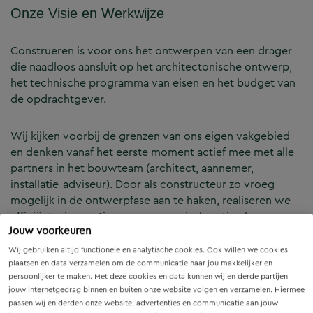
Onze Visie en Werkwijze
Construeren is voor ons het ontwerpen van een drager
die naadloos aansluit op het architectonische ontwerp,
het technische programma van eisen en het budget van
de opdrachtgever.
Wij kijken voorbij de grenzen van ons eigen vakgebied
en denken vanaf het eerste moment actief mee met alle
partners in het bouwteam (architect, aannemer,
installatie-adviseur). Door als constructeur zo vroeg
mogelijk in de ontwerpfase aan te haken, realiseren we
efficiënte, innovatieve en economisch optimale
Jouw voorkeuren
constructies — voor zowel nieuwbouw als renovatie.
Wij gebruiken altijd functionele en analytische cookies. Ook willen we cookies
plaatsen en data verzamelen om de communicatie naar jou makkelijker en
Onze Expertises en Activiteiten
persoonlijker te maken. Met deze cookies en data kunnen wij en derde partijen
jouw internetgedrag binnen en buiten onze website volgen en verzamelen. Hiermee
passen wij en derden onze website, advertenties en communicatie aan jouw
B&Z Bouwtechniek verzorgt het volledige constructieve