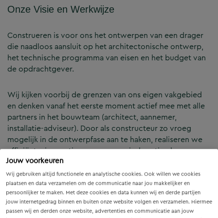
Onze Visie en Werkwijze
Construeren is voor ons het ontwerpen van een drager
die naadloos aansluit op het architectonische ontwerp,
het technische programma van eisen en het budget van
de opdrachtgever.
Wij kijken voorbij de grenzen van ons eigen vakgebied
en denken vanaf het eerste moment actief mee met alle
partners in het bouwteam (architect, aannemer,
installatie-adviseur). Door als constructeur zo vroeg
mogelijk in de ontwerpfase aan te haken, realiseren we
efficiënte, innovatieve en economisch optimale
Jouw voorkeuren
constructies — voor zowel nieuwbouw als renovatie.
Wij gebruiken altijd functionele en analytische cookies. Ook willen we cookies
plaatsen en data verzamelen om de communicatie naar jou makkelijker en
Onze Expertises en Activiteiten
persoonlijker te maken. Met deze cookies en data kunnen wij en derde partijen
jouw internetgedrag binnen en buiten onze website volgen en verzamelen. Hiermee
passen wij en derden onze website, advertenties en communicatie aan jouw
B&Z Bouwtechniek verzorgt het volledige constructieve