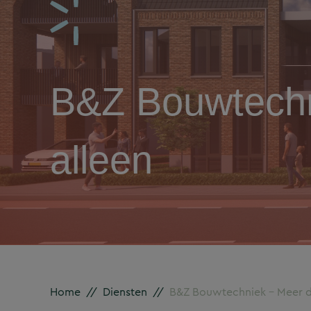
B&Z Bouwtechn
alleen
Home
//
Diensten
//
B&Z Bouwtechniek – Meer da