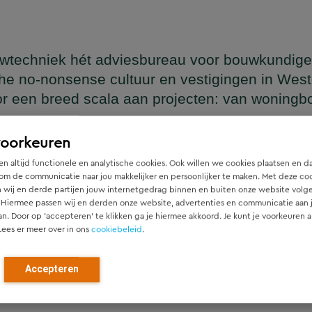
wtechniek hét adviesbureau voor bouwkundige
he no-nonsense cultuur en vestigingen in Wes
or een breed scala aan projecten: van woning
en
voorkeuren
n altijd functionele en analytische cookies. Ook willen we cookies plaatsen en d
om de communicatie naar jou makkelijker en persoonlijker te maken. Met deze co
 wij en derde partijen jouw internetgedrag binnen en buiten onze website volg
ger die naadloos aansluit op het architectonische ontwerp, h
 Hiermee passen wij en derden onze website, advertenties en communicatie aan
htgever.
an. Door op ‘accepteren’ te klikken ga je hiermee akkoord. Je kunt je voorkeuren a
Lees er meer over in ons
cookiebeleid
.
ied en denken vanaf het eerste moment actief mee met alle pa
r). Door als constructeur zo vroeg mogelijk in de ontwerpfase
Accepteren
ch optimale constructies — voor zowel nieuwbouw als renovat