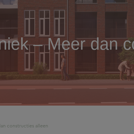
iek – Meer dan co
n constructies alleen