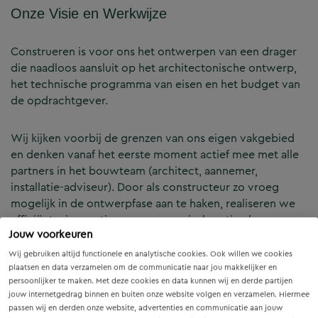
Onze Visie en Werkwijze
Construeren is voor ons het ontwerpen van een drager
die naadloos aansluit op het architectonische ontwerp,
het technische programma van eisen en het budget van
de opdrachtgever.
Wij kijken voorbij de grenzen van ons eigen vakgebied
en denken vanaf het eerste moment actief mee met alle
partners in het bouwteam (architect, aannemer,
installatie-adviseur). Door als constructeur zo vroeg
mogelijk in de ontwerpfase aan te haken, realiseren we
efficiënte, innovatieve en economisch optimale
Jouw voorkeuren
constructies — voor zowel nieuwbouw als renovatie.
Wij gebruiken altijd functionele en analytische cookies. Ook willen we cookies
plaatsen en data verzamelen om de communicatie naar jou makkelijker en
Onze Expertises en Activiteiten
persoonlijker te maken. Met deze cookies en data kunnen wij en derde partijen
jouw internetgedrag binnen en buiten onze website volgen en verzamelen. Hiermee
passen wij en derden onze website, advertenties en communicatie aan jouw
B&Z Bouwtechniek verzorgt het volledige constructieve