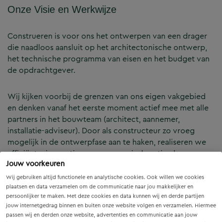
Onze Visie en Werkwijze
Construeren is voor ons het ontwerpen van een drager
die naadloos aansluit op het architectonische ontwerp,
het technische programma van eisen en het budget van
de opdrachtgever.
Wij kijken voorbij de grenzen van ons eigen vakgebied
en denken vanaf het eerste moment actief mee met alle
partners in het bouwteam (architect, aannemer,
installatie-adviseur). Door als constructeur zo vroeg
mogelijk in de ontwerpfase aan te haken, realiseren we
efficiënte, innovatieve en economisch optimale
Jouw voorkeuren
constructies — voor zowel nieuwbouw als renovatie.
Wij gebruiken altijd functionele en analytische cookies. Ook willen we cookies
plaatsen en data verzamelen om de communicatie naar jou makkelijker en
Onze Expertises en Activiteiten
persoonlijker te maken. Met deze cookies en data kunnen wij en derde partijen
jouw internetgedrag binnen en buiten onze website volgen en verzamelen. Hiermee
passen wij en derden onze website, advertenties en communicatie aan jouw
B&Z Bouwtechniek verzorgt het volledige constructieve