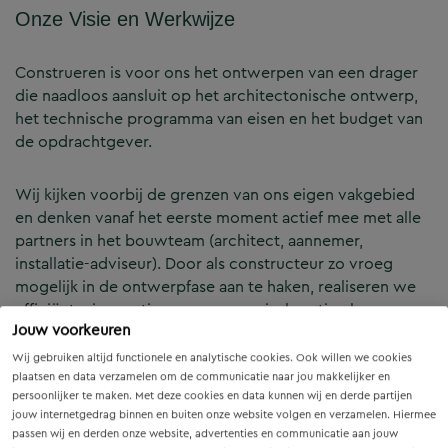
Onze Visie en Werkwijze
Construeren is voor ons het ontwerpen van een drager
die naadloos aansluit op het architectonische ontwerp,
het technische programma van eisen en het budget van
de opdrachtgever.
Wij kijken voorbij de grenzen van ons eigen vakgebied
en denken vanaf het eerste moment actief mee met alle
partners in het bouwteam (architect, aannemer,
installatie-adviseur). Door als constructeur zo vroeg
mogelijk in de ontwerpfase aan te haken, realiseren we
efficiënte, innovatieve en economisch optimale
Jouw voorkeuren
constructies — voor zowel nieuwbouw als renovatie.
Wij gebruiken altijd functionele en analytische cookies. Ook willen we cookies
plaatsen en data verzamelen om de communicatie naar jou makkelijker en
Onze Expertises en Activiteiten
persoonlijker te maken. Met deze cookies en data kunnen wij en derde partijen
jouw internetgedrag binnen en buiten onze website volgen en verzamelen. Hiermee
passen wij en derden onze website, advertenties en communicatie aan jouw
B&Z Bouwtechniek verzorgt het volledige constructieve