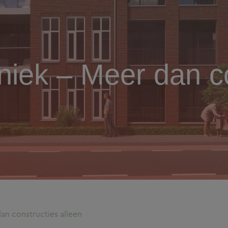
iek – Meer dan co
n constructies alleen