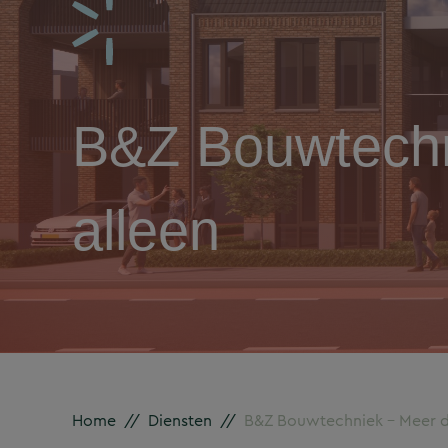
B&Z Bouwtechn
alleen
Home
//
Diensten
//
B&Z Bouwtechniek – Meer da