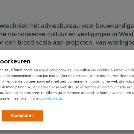
wtechniek hét adviesbureau voor bouwkundige
he no-nonsense cultuur en vestigingen in Wes
or een breed scala aan projecten: van woning
en
voorkeuren
n altijd functionele en analytische cookies. Ook willen we cookies plaatsen en d
om de communicatie naar jou makkelijker en persoonlijker te maken. Met deze co
 wij en derde partijen jouw internetgedrag binnen en buiten onze website volg
ger die naadloos aansluit op het architectonische ontwerp, h
 Hiermee passen wij en derden onze website, advertenties en communicatie aan
htgever.
an. Door op ‘accepteren’ te klikken ga je hiermee akkoord. Je kunt je voorkeuren a
Lees er meer over in ons
cookiebeleid
.
ied en denken vanaf het eerste moment actief mee met alle pa
r). Door als constructeur zo vroeg mogelijk in de ontwerpfase
Accepteren
ch optimale constructies — voor zowel nieuwbouw als renovat