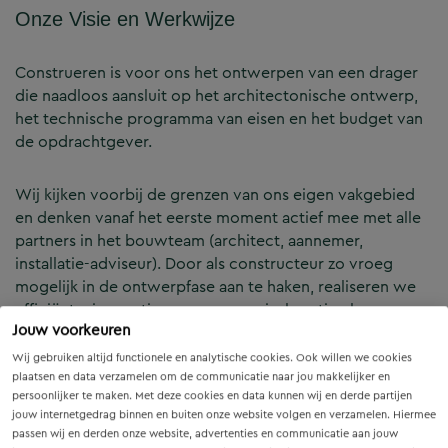
Onze Visie en Werkwijze
Construeren is voor ons het ontwerpen van een drager
die naadloos aansluit op het architectonische ontwerp,
het technische programma van eisen en het budget van
de opdrachtgever.
Wij kijken voorbij de grenzen van ons eigen vakgebied
en denken vanaf het eerste moment actief mee met alle
partners in het bouwteam (architect, aannemer,
installatie-adviseur). Door als constructeur zo vroeg
mogelijk in de ontwerpfase aan te haken, realiseren we
efficiënte, innovatieve en economisch optimale
Jouw voorkeuren
constructies — voor zowel nieuwbouw als renovatie.
Wij gebruiken altijd functionele en analytische cookies. Ook willen we cookies
plaatsen en data verzamelen om de communicatie naar jou makkelijker en
Onze Expertises en Activiteiten
persoonlijker te maken. Met deze cookies en data kunnen wij en derde partijen
jouw internetgedrag binnen en buiten onze website volgen en verzamelen. Hiermee
passen wij en derden onze website, advertenties en communicatie aan jouw
B&Z Bouwtechniek verzorgt het volledige constructieve