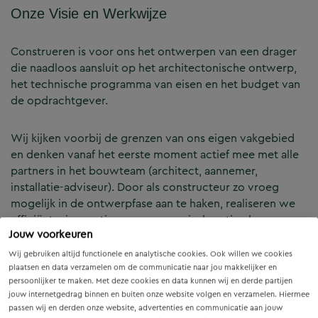
Onze Visie en Werkwijze
Construeren is voor ons het ontwerpen van een drager
die naadloos aansluit op het architectonische ontwerp,
het technische programma van eisen en het budget van
de opdrachtgever.
Wij kijken voorbij de grenzen van ons eigen vakgebied
en denken vanaf het eerste moment actief mee met alle
partners in het bouwteam (architect, aannemer,
installatie-adviseur). Door als constructeur zo vroeg
mogelijk in de ontwerpfase aan te haken, realiseren we
efficiënte, innovatieve en economisch optimale
Jouw voorkeuren
constructies — voor zowel nieuwbouw als renovatie.
Wij gebruiken altijd functionele en analytische cookies. Ook willen we cookies
plaatsen en data verzamelen om de communicatie naar jou makkelijker en
Onze Expertises en Activiteiten
persoonlijker te maken. Met deze cookies en data kunnen wij en derde partijen
jouw internetgedrag binnen en buiten onze website volgen en verzamelen. Hiermee
passen wij en derden onze website, advertenties en communicatie aan jouw
B&Z Bouwtechniek verzorgt het volledige constructieve