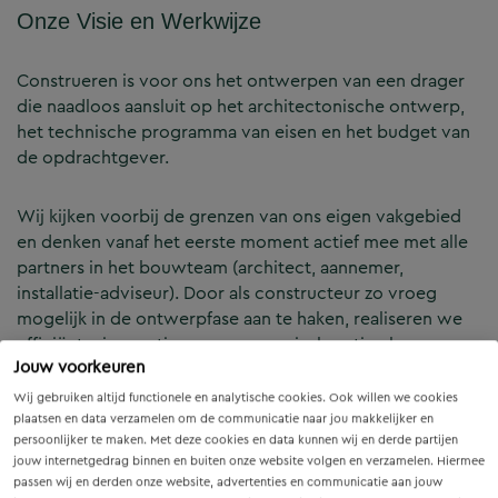
Onze Visie en Werkwijze
Construeren is voor ons het ontwerpen van een drager
die naadloos aansluit op het architectonische ontwerp,
het technische programma van eisen en het budget van
de opdrachtgever.
Wij kijken voorbij de grenzen van ons eigen vakgebied
en denken vanaf het eerste moment actief mee met alle
partners in het bouwteam (architect, aannemer,
installatie-adviseur). Door als constructeur zo vroeg
mogelijk in de ontwerpfase aan te haken, realiseren we
efficiënte, innovatieve en economisch optimale
Jouw voorkeuren
constructies — voor zowel nieuwbouw als renovatie.
Wij gebruiken altijd functionele en analytische cookies. Ook willen we cookies
plaatsen en data verzamelen om de communicatie naar jou makkelijker en
Onze Expertises en Activiteiten
persoonlijker te maken. Met deze cookies en data kunnen wij en derde partijen
jouw internetgedrag binnen en buiten onze website volgen en verzamelen. Hiermee
passen wij en derden onze website, advertenties en communicatie aan jouw
B&Z Bouwtechniek verzorgt het volledige constructieve