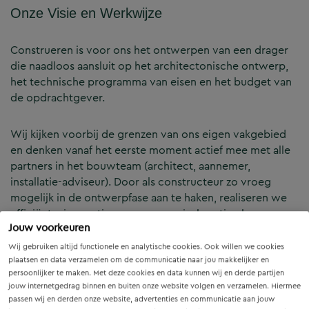
Onze Visie en Werkwijze
Construeren is voor ons het ontwerpen van een drager
die naadloos aansluit op het architectonische ontwerp,
het technische programma van eisen en het budget van
de opdrachtgever.
Wij kijken voorbij de grenzen van ons eigen vakgebied
en denken vanaf het eerste moment actief mee met alle
partners in het bouwteam (architect, aannemer,
installatie-adviseur). Door als constructeur zo vroeg
mogelijk in de ontwerpfase aan te haken, realiseren we
efficiënte, innovatieve en economisch optimale
Jouw voorkeuren
constructies — voor zowel nieuwbouw als renovatie.
Wij gebruiken altijd functionele en analytische cookies. Ook willen we cookies
plaatsen en data verzamelen om de communicatie naar jou makkelijker en
Onze Expertises en Activiteiten
persoonlijker te maken. Met deze cookies en data kunnen wij en derde partijen
jouw internetgedrag binnen en buiten onze website volgen en verzamelen. Hiermee
passen wij en derden onze website, advertenties en communicatie aan jouw
B&Z Bouwtechniek verzorgt het volledige constructieve