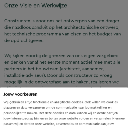
Onze Visie en Werkwijze
Construeren is voor ons het ontwerpen van een drager
die naadloos aansluit op het architectonische ontwerp,
het technische programma van eisen en het budget van
de opdrachtgever.
Wij kijken voorbij de grenzen van ons eigen vakgebied
en denken vanaf het eerste moment actief mee met alle
partners in het bouwteam (architect, aannemer,
installatie-adviseur). Door als constructeur zo vroeg
mogelijk in de ontwerpfase aan te haken, realiseren we
efficiënte, innovatieve en economisch optimale
Jouw voorkeuren
constructies — voor zowel nieuwbouw als renovatie.
Wij gebruiken altijd functionele en analytische cookies. Ook willen we cookies
plaatsen en data verzamelen om de communicatie naar jou makkelijker en
Onze Expertises en Activiteiten
persoonlijker te maken. Met deze cookies en data kunnen wij en derde partijen
jouw internetgedrag binnen en buiten onze website volgen en verzamelen. Hiermee
passen wij en derden onze website, advertenties en communicatie aan jouw
B&Z Bouwtechniek verzorgt het volledige constructieve