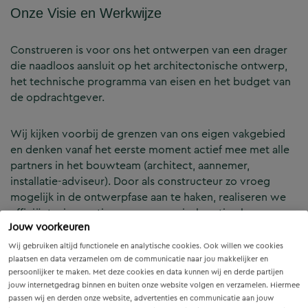
Onze Visie en Werkwijze
Construeren is voor ons het ontwerpen van een drager
die naadloos aansluit op het architectonische ontwerp,
het technische programma van eisen en het budget van
de opdrachtgever.
Wij kijken voorbij de grenzen van ons eigen vakgebied
en denken vanaf het eerste moment actief mee met alle
partners in het bouwteam (architect, aannemer,
installatie-adviseur). Door als constructeur zo vroeg
mogelijk in de ontwerpfase aan te haken, realiseren we
efficiënte, innovatieve en economisch optimale
Jouw voorkeuren
constructies — voor zowel nieuwbouw als renovatie.
Wij gebruiken altijd functionele en analytische cookies. Ook willen we cookies
plaatsen en data verzamelen om de communicatie naar jou makkelijker en
Onze Expertises en Activiteiten
persoonlijker te maken. Met deze cookies en data kunnen wij en derde partijen
jouw internetgedrag binnen en buiten onze website volgen en verzamelen. Hiermee
passen wij en derden onze website, advertenties en communicatie aan jouw
B&Z Bouwtechniek verzorgt het volledige constructieve