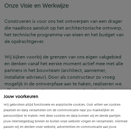
Onze Visie en Werkwijze
Construeren is voor ons het ontwerpen van een drager
die naadloos aansluit op het architectonische ontwerp,
het technische programma van eisen en het budget van
de opdrachtgever.
Wij kijken voorbij de grenzen van ons eigen vakgebied
en denken vanaf het eerste moment actief mee met alle
partners in het bouwteam (architect, aannemer,
installatie-adviseur). Door als constructeur zo vroeg
mogelijk in de ontwerpfase aan te haken, realiseren we
efficiënte, innovatieve en economisch optimale
Jouw voorkeuren
constructies — voor zowel nieuwbouw als renovatie.
Wij gebruiken altijd functionele en analytische cookies. Ook willen we cookies
plaatsen en data verzamelen om de communicatie naar jou makkelijker en
Onze Expertises en Activiteiten
persoonlijker te maken. Met deze cookies en data kunnen wij en derde partijen
jouw internetgedrag binnen en buiten onze website volgen en verzamelen. Hiermee
passen wij en derden onze website, advertenties en communicatie aan jouw
B&Z Bouwtechniek verzorgt het volledige constructieve