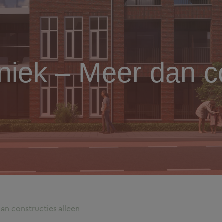
iek – Meer dan co
n constructies alleen