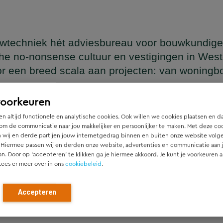
wtechniek hét adviesbureau voor bouwkundige
he no-nonsense cultuur en vestigingen in Wes
or een breed scala aan projecten: van woning
en
voorkeuren
n altijd functionele en analytische cookies. Ook willen we cookies plaatsen en d
om de communicatie naar jou makkelijker en persoonlijker te maken. Met deze co
 wij en derde partijen jouw internetgedrag binnen en buiten onze website volg
ger die naadloos aansluit op het architectonische ontwerp, h
 Hiermee passen wij en derden onze website, advertenties en communicatie aan
htgever.
an. Door op ‘accepteren’ te klikken ga je hiermee akkoord. Je kunt je voorkeuren a
Lees er meer over in ons
cookiebeleid
.
ied en denken vanaf het eerste moment actief mee met alle pa
r). Door als constructeur zo vroeg mogelijk in de ontwerpfase
Accepteren
ch optimale constructies — voor zowel nieuwbouw als renovat