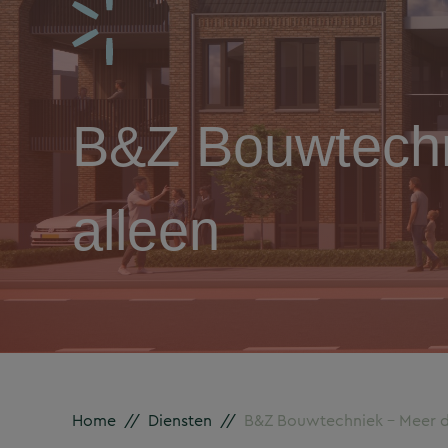
B&Z Bouwtechn
alleen
Home
//
Diensten
//
B&Z Bouwtechniek – Meer da