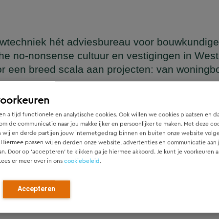
wtechniek hét adviesbureau voor bouwkundige
he no-nonsense cultuur en vestigingen in Wes
or een breed scala aan projecten: van woning
en
voorkeuren
n altijd functionele en analytische cookies. Ook willen we cookies plaatsen en d
om de communicatie naar jou makkelijker en persoonlijker te maken. Met deze co
 wij en derde partijen jouw internetgedrag binnen en buiten onze website volg
ger die naadloos aansluit op het architectonische ontwerp, h
 Hiermee passen wij en derden onze website, advertenties en communicatie aan
htgever.
an. Door op ‘accepteren’ te klikken ga je hiermee akkoord. Je kunt je voorkeuren a
Lees er meer over in ons
cookiebeleid
.
ied en denken vanaf het eerste moment actief mee met alle pa
r). Door als constructeur zo vroeg mogelijk in de ontwerpfase
Accepteren
ch optimale constructies — voor zowel nieuwbouw als renovat