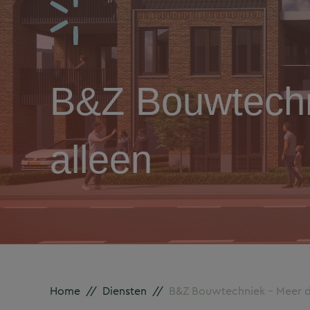
B&Z Bouwtechn
alleen
Home
//
Diensten
//
B&Z Bouwtechniek – Meer da