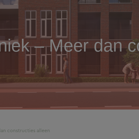
iek – Meer dan co
n constructies alleen