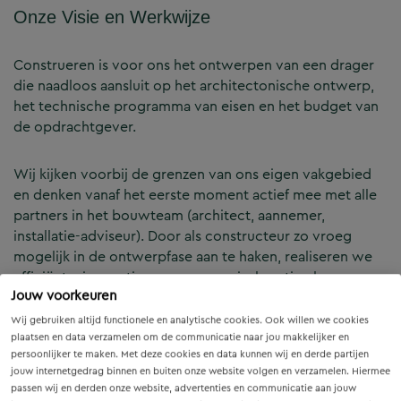
Onze Visie en Werkwijze
Construeren is voor ons het ontwerpen van een drager
die naadloos aansluit op het architectonische ontwerp,
het technische programma van eisen en het budget van
de opdrachtgever.
Wij kijken voorbij de grenzen van ons eigen vakgebied
en denken vanaf het eerste moment actief mee met alle
partners in het bouwteam (architect, aannemer,
installatie-adviseur). Door als constructeur zo vroeg
mogelijk in de ontwerpfase aan te haken, realiseren we
efficiënte, innovatieve en economisch optimale
Jouw voorkeuren
constructies — voor zowel nieuwbouw als renovatie.
Wij gebruiken altijd functionele en analytische cookies. Ook willen we cookies
plaatsen en data verzamelen om de communicatie naar jou makkelijker en
Onze Expertises en Activiteiten
persoonlijker te maken. Met deze cookies en data kunnen wij en derde partijen
jouw internetgedrag binnen en buiten onze website volgen en verzamelen. Hiermee
passen wij en derden onze website, advertenties en communicatie aan jouw
B&Z Bouwtechniek verzorgt het volledige constructieve