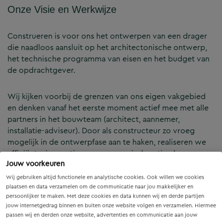
Onze Visie en Werkwijze
Construeren is voor ons het ontwerpen van een drager
die naadloos aansluit op het architectonische ontwerp,
het technische programma van eisen en het budget van
de opdrachtgever.
Wij kijken voorbij de grenzen van ons eigen vakgebied
en denken vanaf het eerste moment actief mee met alle
partners in het bouwteam (architect, aannemer,
installatie-adviseur). Door als constructeur zo vroeg
mogelijk in de ontwerpfase aan te haken, realiseren we
efficiënte, innovatieve en economisch optimale
Jouw voorkeuren
constructies — voor zowel nieuwbouw als renovatie.
Wij gebruiken altijd functionele en analytische cookies. Ook willen we cookies
plaatsen en data verzamelen om de communicatie naar jou makkelijker en
Onze Expertises en Activiteiten
persoonlijker te maken. Met deze cookies en data kunnen wij en derde partijen
jouw internetgedrag binnen en buiten onze website volgen en verzamelen. Hiermee
passen wij en derden onze website, advertenties en communicatie aan jouw
B&Z Bouwtechniek verzorgt het volledige constructieve