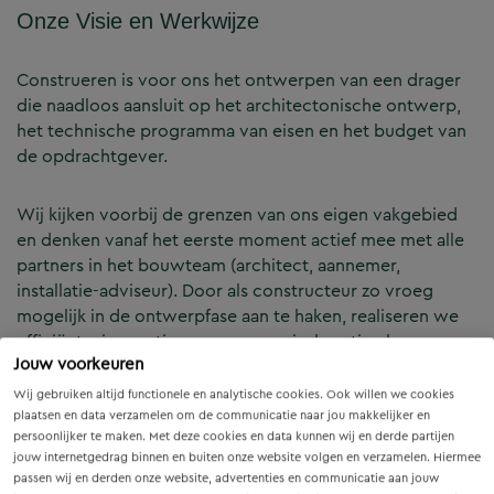
Onze Visie en Werkwijze
Construeren is voor ons het ontwerpen van een drager
die naadloos aansluit op het architectonische ontwerp,
het technische programma van eisen en het budget van
de opdrachtgever.
Wij kijken voorbij de grenzen van ons eigen vakgebied
en denken vanaf het eerste moment actief mee met alle
partners in het bouwteam (architect, aannemer,
installatie-adviseur). Door als constructeur zo vroeg
mogelijk in de ontwerpfase aan te haken, realiseren we
efficiënte, innovatieve en economisch optimale
Jouw voorkeuren
constructies — voor zowel nieuwbouw als renovatie.
Wij gebruiken altijd functionele en analytische cookies. Ook willen we cookies
plaatsen en data verzamelen om de communicatie naar jou makkelijker en
Onze Expertises en Activiteiten
persoonlijker te maken. Met deze cookies en data kunnen wij en derde partijen
jouw internetgedrag binnen en buiten onze website volgen en verzamelen. Hiermee
passen wij en derden onze website, advertenties en communicatie aan jouw
B&Z Bouwtechniek verzorgt het volledige constructieve