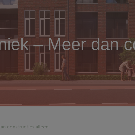
iek – Meer dan co
n constructies alleen