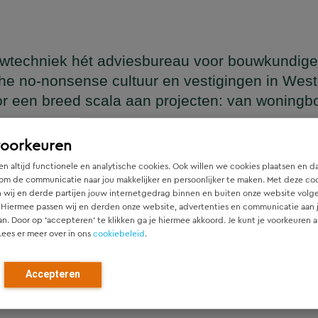
wtechniek hét adviesbureau voor bouwkundige
he no-nonsense cultuur en vestigingen in Wes
or een breed scala aan projecten: van woning
en
voorkeuren
n altijd functionele en analytische cookies. Ook willen we cookies plaatsen en d
om de communicatie naar jou makkelijker en persoonlijker te maken. Met deze co
 wij en derde partijen jouw internetgedrag binnen en buiten onze website volg
ger die naadloos aansluit op het architectonische ontwerp, h
 Hiermee passen wij en derden onze website, advertenties en communicatie aan
htgever.
an. Door op ‘accepteren’ te klikken ga je hiermee akkoord. Je kunt je voorkeuren a
Lees er meer over in ons
cookiebeleid
.
ied en denken vanaf het eerste moment actief mee met alle pa
r). Door als constructeur zo vroeg mogelijk in de ontwerpfase
Accepteren
ch optimale constructies — voor zowel nieuwbouw als renovat