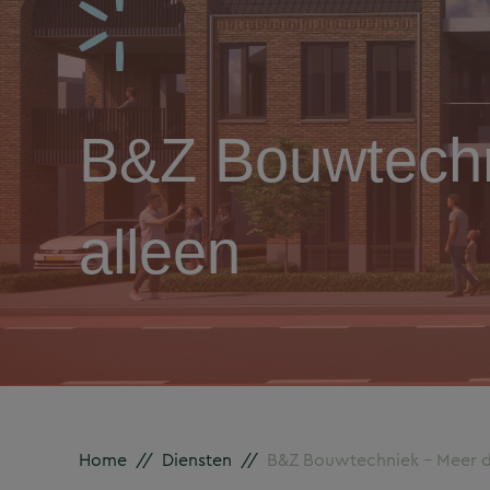
B&Z Bouwtechn
alleen
Home
//
Diensten
//
B&Z Bouwtechniek – Meer da