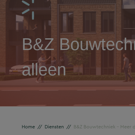
B&Z Bouwtechn
alleen
Home
//
Diensten
//
B&Z Bouwtechniek – Meer da