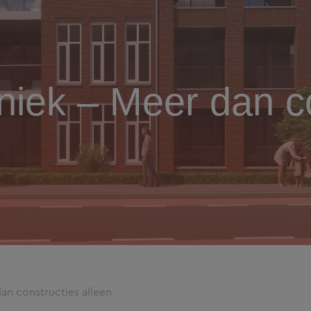
iek – Meer dan co
n constructies alleen