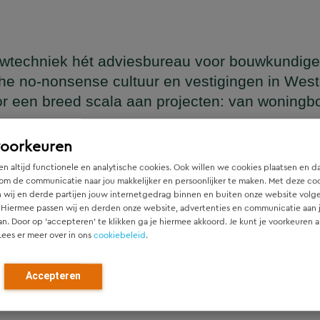
wtechniek hét adviesbureau voor bouwkundige
he no-nonsense cultuur en vestigingen in Wes
or een breed scala aan projecten: van woning
en
voorkeuren
n altijd functionele en analytische cookies. Ook willen we cookies plaatsen en d
om de communicatie naar jou makkelijker en persoonlijker te maken. Met deze co
 wij en derde partijen jouw internetgedrag binnen en buiten onze website volg
ger die naadloos aansluit op het architectonische ontwerp, h
 Hiermee passen wij en derden onze website, advertenties en communicatie aan
htgever.
an. Door op ‘accepteren’ te klikken ga je hiermee akkoord. Je kunt je voorkeuren a
Lees er meer over in ons
cookiebeleid
.
ied en denken vanaf het eerste moment actief mee met alle pa
r). Door als constructeur zo vroeg mogelijk in de ontwerpfase
Accepteren
ch optimale constructies — voor zowel nieuwbouw als renovat