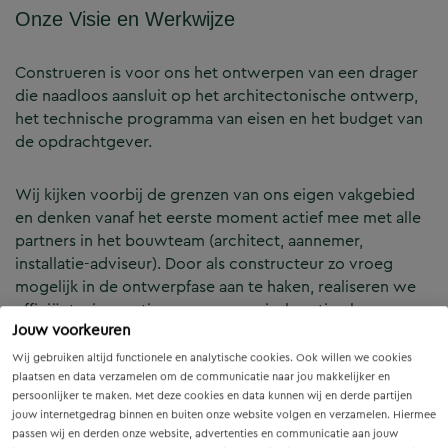
Onze Visie en Werkwijze
Construeren is voor ons het ontwerpen van een drager
die naadloos aansluit op het architectonische ontwerp,
het technische programma van eisen en het budget van
de opdrachtgever.
Wij kijken voorbij de grenzen van ons eigen vakgebied
en denken vanaf het eerste moment actief mee met alle
partners in het bouwteam (architect, aannemer,
installatie-adviseur). Door als constructeur zo vroeg
mogelijk in de ontwerpfase aan te haken, realiseren we
efficiënte, innovatieve en economisch optimale
Jouw voorkeuren
constructies — voor zowel nieuwbouw als renovatie.
Wij gebruiken altijd functionele en analytische cookies. Ook willen we cookies
plaatsen en data verzamelen om de communicatie naar jou makkelijker en
Onze Expertises en Activiteiten
persoonlijker te maken. Met deze cookies en data kunnen wij en derde partijen
jouw internetgedrag binnen en buiten onze website volgen en verzamelen. Hiermee
passen wij en derden onze website, advertenties en communicatie aan jouw
B&Z Bouwtechniek verzorgt het volledige constructieve