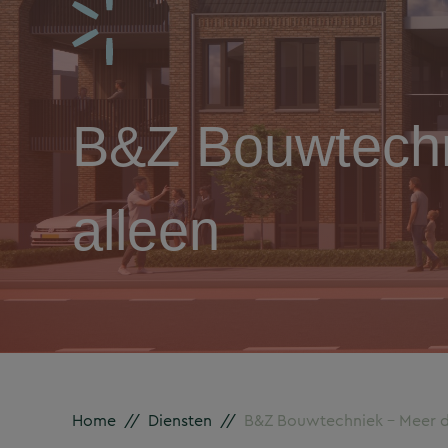
B&Z Bouwtechn
alleen
Home
//
Diensten
//
B&Z Bouwtechniek – Meer da