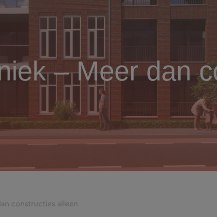
iek – Meer dan co
n constructies alleen