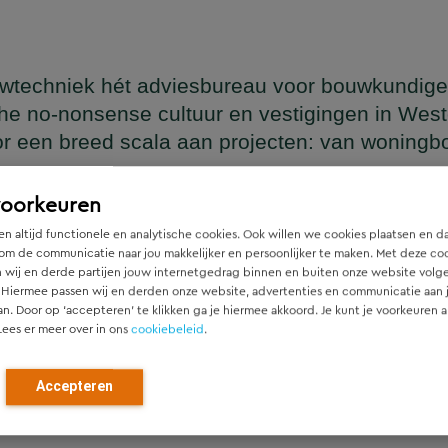
wtechniek hét adviesbureau voor bouwkundige
he no-nonsense cultuur en vestigingen in Wes
or een breed scala aan projecten: van woning
en
voorkeuren
n altijd functionele en analytische cookies. Ook willen we cookies plaatsen en d
om de communicatie naar jou makkelijker en persoonlijker te maken. Met deze co
 wij en derde partijen jouw internetgedrag binnen en buiten onze website volg
ger die naadloos aansluit op het architectonische ontwerp, h
 Hiermee passen wij en derden onze website, advertenties en communicatie aan
htgever.
an. Door op ‘accepteren’ te klikken ga je hiermee akkoord. Je kunt je voorkeuren a
Lees er meer over in ons
cookiebeleid
.
ied en denken vanaf het eerste moment actief mee met alle pa
r). Door als constructeur zo vroeg mogelijk in de ontwerpfase
Accepteren
ch optimale constructies — voor zowel nieuwbouw als renovat