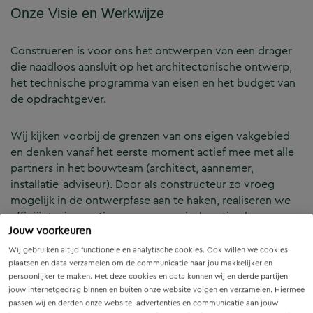
Onze Visie en Werkwijze
Construeren is voor ons het ontwerpen van een drager
die naadloos aansluit op het architectonische ontwerp,
het technische programma van eisen en het budget van
de opdrachtgever.
Wij kijken voorbij de grenzen van ons eigen vakgebied
en denken vanaf het eerste moment actief mee met alle
partners in het bouwteam (architect, aannemer,
installatie-adviseur). Door als constructeur zo vroeg
mogelijk in de ontwerpfase aan te haken, realiseren we
efficiënte, innovatieve en economisch optimale
Jouw voorkeuren
constructies — voor zowel nieuwbouw als renovatie.
Wij gebruiken altijd functionele en analytische cookies. Ook willen we cookies
plaatsen en data verzamelen om de communicatie naar jou makkelijker en
Onze Expertises en Activiteiten
persoonlijker te maken. Met deze cookies en data kunnen wij en derde partijen
jouw internetgedrag binnen en buiten onze website volgen en verzamelen. Hiermee
passen wij en derden onze website, advertenties en communicatie aan jouw
B&Z Bouwtechniek verzorgt het volledige constructieve