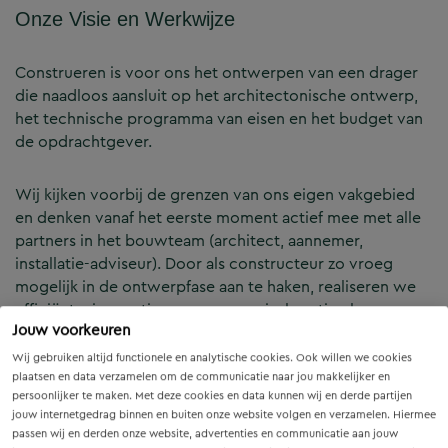
Onze Visie en Werkwijze
Construeren is voor ons het ontwerpen van een drager
die naadloos aansluit op het architectonische ontwerp,
het technische programma van eisen en het budget van
de opdrachtgever.
Wij kijken voorbij de grenzen van ons eigen vakgebied
en denken vanaf het eerste moment actief mee met alle
partners in het bouwteam (architect, aannemer,
installatie-adviseur). Door als constructeur zo vroeg
mogelijk in de ontwerpfase aan te haken, realiseren we
efficiënte, innovatieve en economisch optimale
Jouw voorkeuren
constructies — voor zowel nieuwbouw als renovatie.
Wij gebruiken altijd functionele en analytische cookies. Ook willen we cookies
plaatsen en data verzamelen om de communicatie naar jou makkelijker en
Onze Expertises en Activiteiten
persoonlijker te maken. Met deze cookies en data kunnen wij en derde partijen
jouw internetgedrag binnen en buiten onze website volgen en verzamelen. Hiermee
passen wij en derden onze website, advertenties en communicatie aan jouw
B&Z Bouwtechniek verzorgt het volledige constructieve