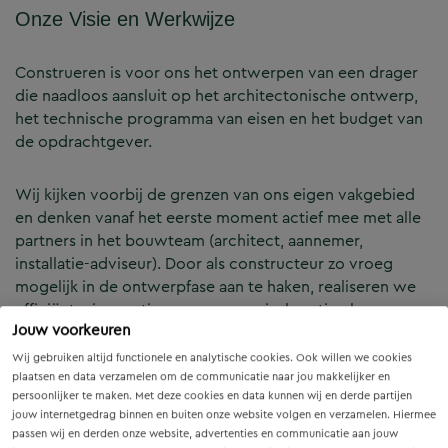
Onze Visie en Werkwijze
Construeren is voor ons het ontwerpen van een drager
die naadloos aansluit op het architectonische ontwerp,
het technische programma van eisen en het budget van
de opdrachtgever.
Wij kijken voorbij de grenzen van ons eigen vakgebied
en denken vanaf het eerste moment actief mee met alle
partners in het bouwteam (architect, aannemer,
installatie-adviseur). Door als constructeur zo vroeg
mogelijk in de ontwerpfase aan te haken, realiseren we
efficiënte, innovatieve en economisch optimale
Jouw voorkeuren
constructies — voor zowel nieuwbouw als renovatie.
Wij gebruiken altijd functionele en analytische cookies. Ook willen we cookies
plaatsen en data verzamelen om de communicatie naar jou makkelijker en
Onze Expertises en Activiteiten
persoonlijker te maken. Met deze cookies en data kunnen wij en derde partijen
jouw internetgedrag binnen en buiten onze website volgen en verzamelen. Hiermee
passen wij en derden onze website, advertenties en communicatie aan jouw
B&Z Bouwtechniek verzorgt het volledige constructieve