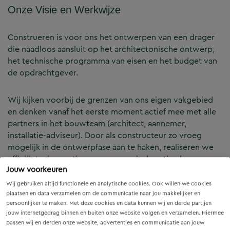
Onze Visie en Werkwijze
Construeren is voor ons het ontwerpen van een drager
die naadloos aansluit op het architectonische ontwerp,
het technische programma van eisen en het budget van
de opdrachtgever.
Wij kijken voorbij de grenzen van ons eigen vakgebied
en denken vanaf het eerste moment actief mee met alle
partners in het bouwteam (architect, aannemer,
installatie-adviseur). Door als constructeur zo vroeg
mogelijk in de ontwerpfase aan te haken, realiseren we
efficiënte, innovatieve en economisch optimale
Jouw voorkeuren
constructies — voor zowel nieuwbouw als renovatie.
Wij gebruiken altijd functionele en analytische cookies. Ook willen we cookies
plaatsen en data verzamelen om de communicatie naar jou makkelijker en
Onze Expertises en Activiteiten
persoonlijker te maken. Met deze cookies en data kunnen wij en derde partijen
jouw internetgedrag binnen en buiten onze website volgen en verzamelen. Hiermee
passen wij en derden onze website, advertenties en communicatie aan jouw
B&Z Bouwtechniek verzorgt het volledige constructieve