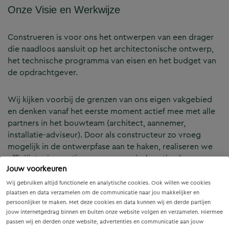
Onze Visie en Werkwijze
Construeren is voor ons het ontwerpen van een drager
die naadloos aansluit op het architectonische ontwerp,
het technische programma van eisen en het budget van
de opdrachtgever.
Wij kijken voorbij de grenzen van ons eigen vakgebied
en denken vanaf het eerste moment actief mee met alle
partners in het bouwteam (architect, aannemer,
installatie-adviseur). Door als constructeur zo vroeg
mogelijk in de ontwerpfase aan te haken, realiseren we
efficiënte, innovatieve en economisch optimale
Jouw voorkeuren
constructies — voor zowel nieuwbouw als renovatie.
Wij gebruiken altijd functionele en analytische cookies. Ook willen we cookies
plaatsen en data verzamelen om de communicatie naar jou makkelijker en
Onze Expertises en Activiteiten
persoonlijker te maken. Met deze cookies en data kunnen wij en derde partijen
jouw internetgedrag binnen en buiten onze website volgen en verzamelen. Hiermee
passen wij en derden onze website, advertenties en communicatie aan jouw
B&Z Bouwtechniek verzorgt het volledige constructieve