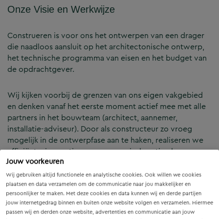
Onze Visie en Werkwijze
Construeren is voor ons het ontwerpen van een drager
die naadloos aansluit op het architectonische ontwerp,
het technische programma van eisen en het budget van
de opdrachtgever.
Wij kijken voorbij de grenzen van ons eigen vakgebied
en denken vanaf het eerste moment actief mee met alle
partners in het bouwteam (architect, aannemer,
installatie-adviseur). Door als constructeur zo vroeg
mogelijk in de ontwerpfase aan te haken, realiseren we
efficiënte, innovatieve en economisch optimale
Jouw voorkeuren
constructies — voor zowel nieuwbouw als renovatie.
Wij gebruiken altijd functionele en analytische cookies. Ook willen we cookies
plaatsen en data verzamelen om de communicatie naar jou makkelijker en
Onze Expertises en Activiteiten
persoonlijker te maken. Met deze cookies en data kunnen wij en derde partijen
jouw internetgedrag binnen en buiten onze website volgen en verzamelen. Hiermee
passen wij en derden onze website, advertenties en communicatie aan jouw
B&Z Bouwtechniek verzorgt het volledige constructieve