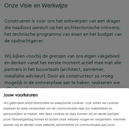
Onze Visie en Werkwijze
Construeren is voor ons het ontwerpen van een drager
die naadloos aansluit op het architectonische ontwerp,
het technische programma van eisen en het budget van
de opdrachtgever.
Wij kijken voorbij de grenzen van ons eigen vakgebied
en denken vanaf het eerste moment actief mee met alle
partners in het bouwteam (architect, aannemer,
installatie-adviseur). Door als constructeur zo vroeg
mogelijk in de ontwerpfase aan te haken, realiseren we
efficiënte, innovatieve en economisch optimale
Jouw voorkeuren
constructies — voor zowel nieuwbouw als renovatie.
Wij gebruiken altijd functionele en analytische cookies. Ook willen we cookies
plaatsen en data verzamelen om de communicatie naar jou makkelijker en
Onze Expertises en Activiteiten
persoonlijker te maken. Met deze cookies en data kunnen wij en derde partijen
jouw internetgedrag binnen en buiten onze website volgen en verzamelen. Hiermee
passen wij en derden onze website, advertenties en communicatie aan jouw
B&Z Bouwtechniek verzorgt het volledige constructieve