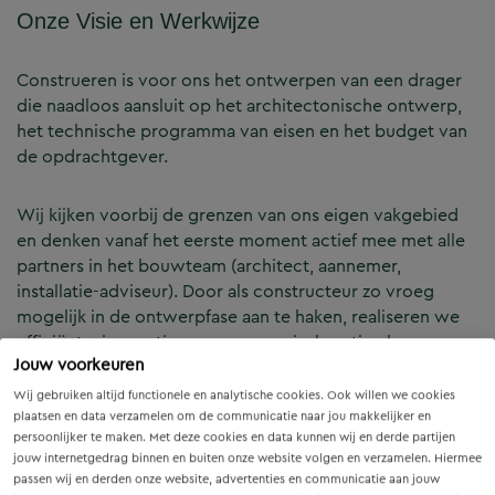
Onze Visie en Werkwijze
Construeren is voor ons het ontwerpen van een drager
die naadloos aansluit op het architectonische ontwerp,
het technische programma van eisen en het budget van
de opdrachtgever.
Wij kijken voorbij de grenzen van ons eigen vakgebied
en denken vanaf het eerste moment actief mee met alle
partners in het bouwteam (architect, aannemer,
installatie-adviseur). Door als constructeur zo vroeg
mogelijk in de ontwerpfase aan te haken, realiseren we
efficiënte, innovatieve en economisch optimale
Jouw voorkeuren
constructies — voor zowel nieuwbouw als renovatie.
Wij gebruiken altijd functionele en analytische cookies. Ook willen we cookies
plaatsen en data verzamelen om de communicatie naar jou makkelijker en
Onze Expertises en Activiteiten
persoonlijker te maken. Met deze cookies en data kunnen wij en derde partijen
jouw internetgedrag binnen en buiten onze website volgen en verzamelen. Hiermee
passen wij en derden onze website, advertenties en communicatie aan jouw
B&Z Bouwtechniek verzorgt het volledige constructieve