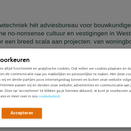
wtechniek hét adviesbureau voor bouwkundige
he no-nonsense cultuur en vestigingen in Wes
or een breed scala aan projecten: van woning
en
voorkeuren
n altijd functionele en analytische cookies. Ook willen we cookies plaatsen en d
om de communicatie naar jou makkelijker en persoonlijker te maken. Met deze co
 wij en derde partijen jouw internetgedrag binnen en buiten onze website volg
ger die naadloos aansluit op het architectonische ontwerp, h
 Hiermee passen wij en derden onze website, advertenties en communicatie aan
htgever.
an. Door op ‘accepteren’ te klikken ga je hiermee akkoord. Je kunt je voorkeuren a
Lees er meer over in ons
cookiebeleid
.
ied en denken vanaf het eerste moment actief mee met alle pa
r). Door als constructeur zo vroeg mogelijk in de ontwerpfase
Accepteren
ch optimale constructies — voor zowel nieuwbouw als renovat