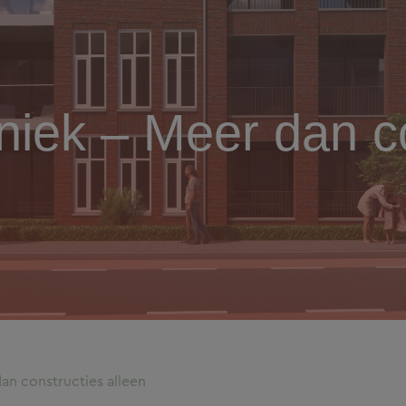
iek – Meer dan co
n constructies alleen