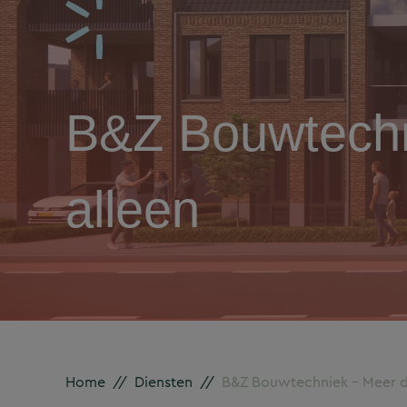
B&Z Bouwtechn
alleen
Home
//
Diensten
//
B&Z Bouwtechniek – Meer da