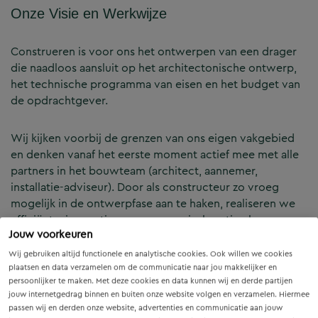
Onze Visie en Werkwijze
Construeren is voor ons het ontwerpen van een drager
die naadloos aansluit op het architectonische ontwerp,
het technische programma van eisen en het budget van
de opdrachtgever.
Wij kijken voorbij de grenzen van ons eigen vakgebied
en denken vanaf het eerste moment actief mee met alle
partners in het bouwteam (architect, aannemer,
installatie-adviseur). Door als constructeur zo vroeg
mogelijk in de ontwerpfase aan te haken, realiseren we
efficiënte, innovatieve en economisch optimale
Jouw voorkeuren
constructies — voor zowel nieuwbouw als renovatie.
Wij gebruiken altijd functionele en analytische cookies. Ook willen we cookies
plaatsen en data verzamelen om de communicatie naar jou makkelijker en
Onze Expertises en Activiteiten
persoonlijker te maken. Met deze cookies en data kunnen wij en derde partijen
jouw internetgedrag binnen en buiten onze website volgen en verzamelen. Hiermee
passen wij en derden onze website, advertenties en communicatie aan jouw
B&Z Bouwtechniek verzorgt het volledige constructieve