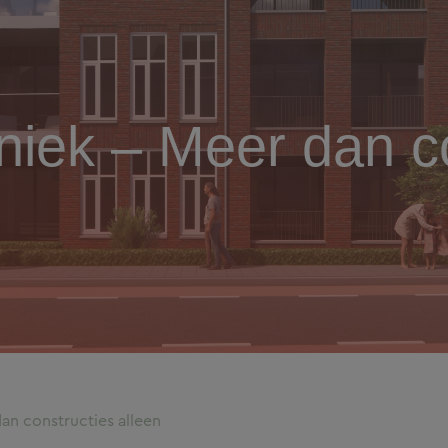
iek – Meer dan co
n constructies alleen