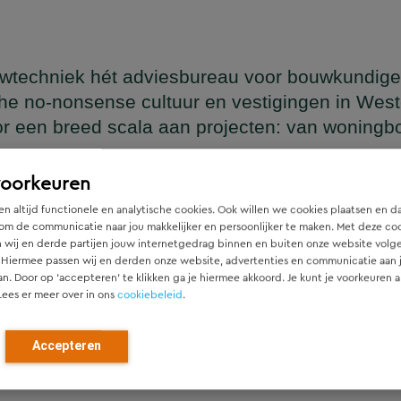
wtechniek hét adviesbureau voor bouwkundige
he no-nonsense cultuur en vestigingen in Wes
or een breed scala aan projecten: van woning
en
voorkeuren
n altijd functionele en analytische cookies. Ook willen we cookies plaatsen en d
om de communicatie naar jou makkelijker en persoonlijker te maken. Met deze co
 wij en derde partijen jouw internetgedrag binnen en buiten onze website volg
ger die naadloos aansluit op het architectonische ontwerp, h
 Hiermee passen wij en derden onze website, advertenties en communicatie aan
htgever.
an. Door op ‘accepteren’ te klikken ga je hiermee akkoord. Je kunt je voorkeuren a
Lees er meer over in ons
cookiebeleid
.
ied en denken vanaf het eerste moment actief mee met alle pa
r). Door als constructeur zo vroeg mogelijk in de ontwerpfase
Accepteren
ch optimale constructies — voor zowel nieuwbouw als renovat