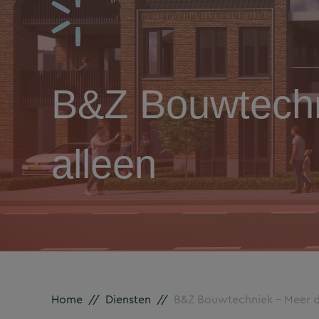
B&Z Bouwtechn
alleen
Home
//
Diensten
//
B&Z Bouwtechniek – Meer da