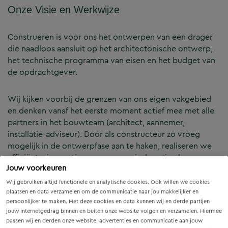
Onze Visie en Werkwijze
Construeren is voor ons het ontwerpen van een drager
die naadloos aansluit op het architectonische ontwerp,
het technische programma van eisen en het budget van
de opdrachtgever.
Wij kijken voorbij de grenzen van ons eigen vakgebied
en denken vanaf het eerste moment actief mee met alle
partners in het bouwteam (architect, aannemer,
installatie-adviseur). Door als constructeur zo vroeg
mogelijk in de ontwerpfase aan te haken, realiseren we
efficiënte, innovatieve en economisch optimale
Jouw voorkeuren
constructies — voor zowel nieuwbouw als renovatie.
Wij gebruiken altijd functionele en analytische cookies. Ook willen we cookies
plaatsen en data verzamelen om de communicatie naar jou makkelijker en
Onze Expertises en Activiteiten
persoonlijker te maken. Met deze cookies en data kunnen wij en derde partijen
jouw internetgedrag binnen en buiten onze website volgen en verzamelen. Hiermee
passen wij en derden onze website, advertenties en communicatie aan jouw
B&Z Bouwtechniek verzorgt het volledige constructieve