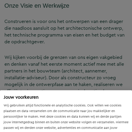
Onze Visie en Werkwijze
Construeren is voor ons het ontwerpen van een drager
die naadloos aansluit op het architectonische ontwerp,
het technische programma van eisen en het budget van
de opdrachtgever.
Wij kijken voorbij de grenzen van ons eigen vakgebied
en denken vanaf het eerste moment actief mee met alle
partners in het bouwteam (architect, aannemer,
installatie-adviseur). Door als constructeur zo vroeg
mogelijk in de ontwerpfase aan te haken, realiseren we
efficiënte, innovatieve en economisch optimale
Jouw voorkeuren
constructies — voor zowel nieuwbouw als renovatie.
Wij gebruiken altijd functionele en analytische cookies. Ook willen we cookies
plaatsen en data verzamelen om de communicatie naar jou makkelijker en
Onze Expertises en Activiteiten
persoonlijker te maken. Met deze cookies en data kunnen wij en derde partijen
jouw internetgedrag binnen en buiten onze website volgen en verzamelen. Hiermee
passen wij en derden onze website, advertenties en communicatie aan jouw
B&Z Bouwtechniek verzorgt het volledige constructieve