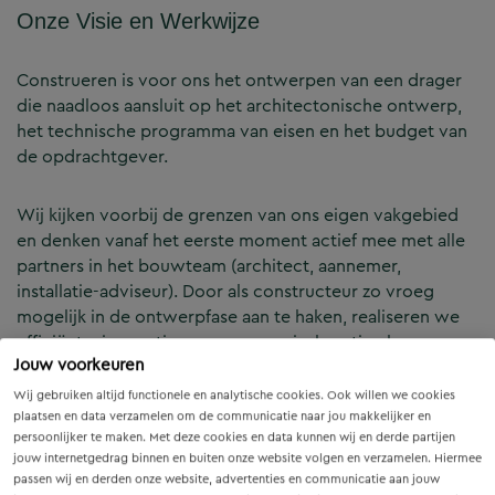
Onze Visie en Werkwijze
Construeren is voor ons het ontwerpen van een drager
die naadloos aansluit op het architectonische ontwerp,
het technische programma van eisen en het budget van
de opdrachtgever.
Wij kijken voorbij de grenzen van ons eigen vakgebied
en denken vanaf het eerste moment actief mee met alle
partners in het bouwteam (architect, aannemer,
installatie-adviseur). Door als constructeur zo vroeg
mogelijk in de ontwerpfase aan te haken, realiseren we
efficiënte, innovatieve en economisch optimale
Jouw voorkeuren
constructies — voor zowel nieuwbouw als renovatie.
Wij gebruiken altijd functionele en analytische cookies. Ook willen we cookies
plaatsen en data verzamelen om de communicatie naar jou makkelijker en
Onze Expertises en Activiteiten
persoonlijker te maken. Met deze cookies en data kunnen wij en derde partijen
jouw internetgedrag binnen en buiten onze website volgen en verzamelen. Hiermee
passen wij en derden onze website, advertenties en communicatie aan jouw
B&Z Bouwtechniek verzorgt het volledige constructieve